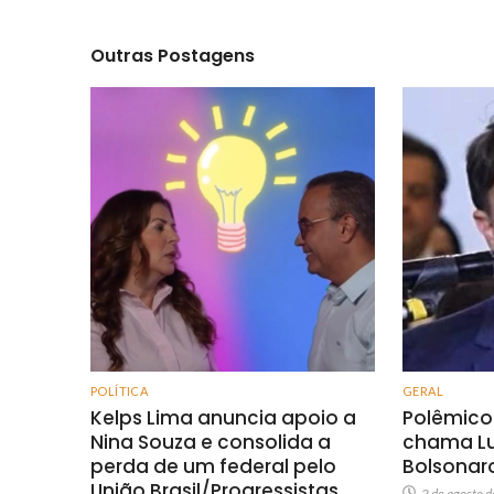
Outras Postagens
POLÍTICA
GERAL
Kelps Lima anuncia apoio a
Polêmico
Nina Souza e consolida a
chama Lul
perda de um federal pelo
Bolsonar
União Brasil/Progressistas
2 de agosto 