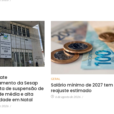
bate
GERAL
amento da Sesap
Salário mínimo de 2027 tem
rta de suspensão de
reajuste estimado
de média e alta
6 de agosto de 2026
/
dade em Natal
de 2026
/