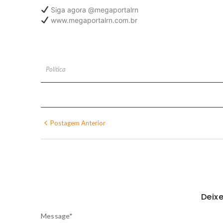
Siga agora @megaportalrn
www.megaportalrn.com.br
Política
Postagem Anterior
Deix
Message
*