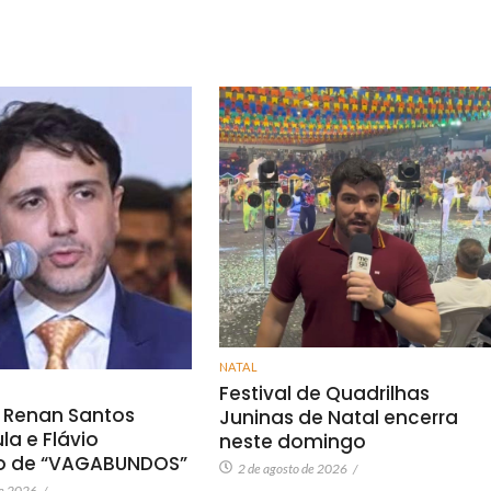
NATAL
Festival de Quadrilhas
 Renan Santos
Juninas de Natal encerra
a e Flávio
neste domingo
o de “VAGABUNDOS”
2 de agosto de 2026
/
de 2026
/