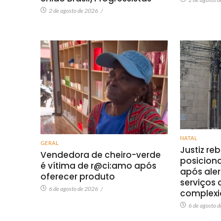
2 de agosto de 2026
/
NATAL
GERAL
Justiz re
Vendedora de cheiro-verde
posicion
é vítima de r@ci:amo após
após ale
oferecer produto
serviços 
6 de agosto de 2026
/
complexi
6 de agosto 