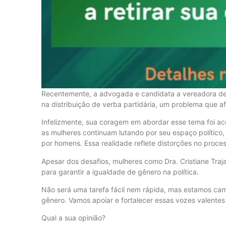
Recentemente, a advogada e candidata a vereadora de N
na distribuição de verba partidária, um problema que af
Infelizmente, sua coragem em abordar esse tema foi ac
as mulheres continuam lutando por seu espaço polític
por homens. Essa realidade reflete distorções no proce
Apesar dos desafios, mulheres como Dra. Cristiane Traj
para garantir a igualdade de gênero na política.
Não será uma tarefa fácil nem rápida, mas estamos cam
gênero. Vamos apoiar e fortalecer essas vozes valente
Qual a sua opinião?