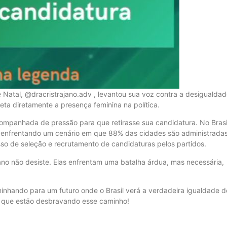
atal, @dracristrajano.adv , levantou sua voz contra a desigualda
eta diretamente a presença feminina na política.
ompanhada de pressão para que retirasse sua candidatura. No Brasi
o, enfrentando um cenário em que 88% das cidades são administrada
sso de seleção e recrutamento de candidaturas pelos partidos.
ano não desiste. Elas enfrentam uma batalha árdua, mas necessária,
inhando para um futuro onde o Brasil verá a verdadeira igualdade d
s que estão desbravando esse caminho!