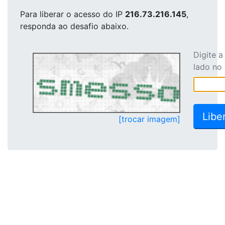
Para liberar o acesso
do IP
216.73.216.145
,
responda ao desafio abaixo.
Digite 
lado no
[trocar imagem]