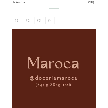
Trânsito
(28)
#1
#2
#3
#4