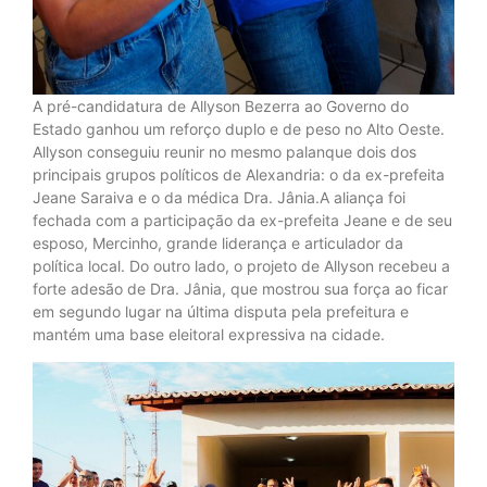
A pré-candidatura de Allyson Bezerra ao Governo do
Estado ganhou um reforço duplo e de peso no Alto Oeste.
Allyson conseguiu reunir no mesmo palanque dois dos
principais grupos políticos de Alexandria: o da ex-prefeita
Jeane Saraiva e o da médica Dra. Jânia.A aliança foi
fechada com a participação da ex-prefeita Jeane e de seu
esposo, Mercinho, grande liderança e articulador da
política local. Do outro lado, o projeto de Allyson recebeu a
forte adesão de Dra. Jânia, que mostrou sua força ao ficar
em segundo lugar na última disputa pela prefeitura e
mantém uma base eleitoral expressiva na cidade.