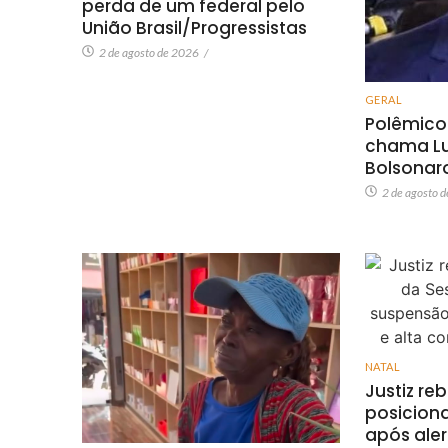
perda de um federal pelo
União Brasil/Progressistas
2 de agosto de 2026
/
GERAL
Polêmico
chama Lul
Bolsonar
2 de agosto 
NATAL
Justiz re
posicion
após ale