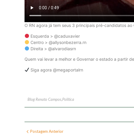
O RN agora já tem seus 3 principais pré-candidatos ao
Esquerda > @caduxavier
Centro > @allysonbezerra.rn
Direita > @alvarodiasrn
Quem vai levar a melhor e Governar o estado a partir d
Siga agora @megaportalrn
Blog Renato Campos
,
Política
Postagem Anterior