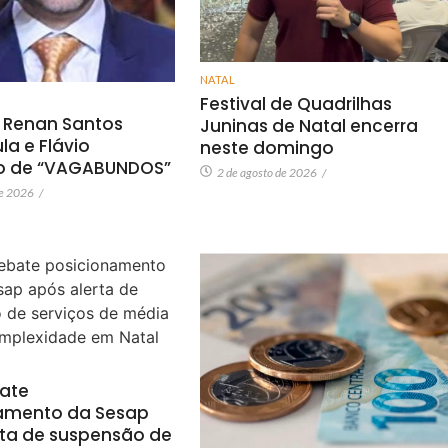
NATAL
Festival de Quadrilhas
 Renan Santos
Juninas de Natal encerra
a e Flávio
neste domingo
o de “VAGABUNDOS”
2 de agosto de 2026
/
de 2026
/
bate
amento da Sesap
rta de suspensão de