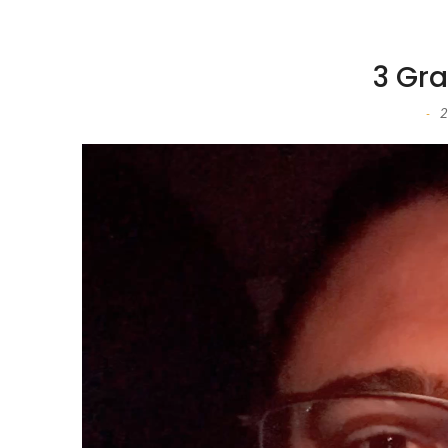
3 Gr
2
-