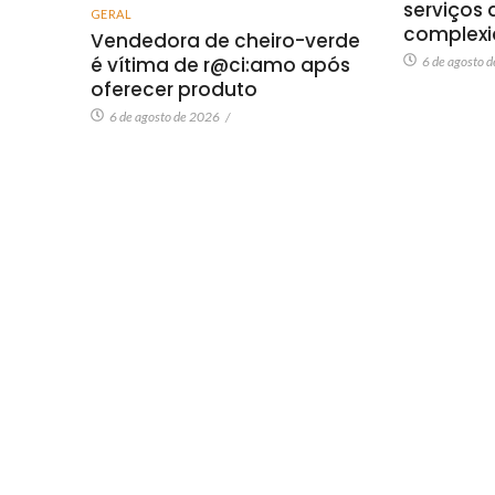
serviços 
GERAL
complexi
Vendedora de cheiro-verde
é vítima de r@ci:amo após
6 de agosto 
oferecer produto
6 de agosto de 2026
/